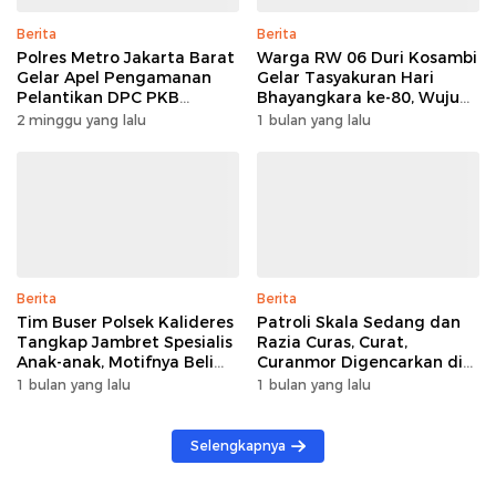
Berita
Berita
Polres Metro Jakarta Barat
Warga RW 06 Duri Kosambi
Gelar Apel Pengamanan
Gelar Tasyakuran Hari
Pelantikan DPC PKB
Bhayangkara ke-80, Wujud
Seluruh Indonesia di
Apresiasi untuk Polri
2 minggu yang lalu
1 bulan yang lalu
Kawasan Kota Tua
Berita
Berita
Tim Buser Polsek Kalideres
Patroli Skala Sedang dan
Tangkap Jambret Spesialis
Razia Curas, Curat,
Anak-anak, Motifnya Beli
Curanmor Digencarkan di
Sabu
Jakarta Barat
1 bulan yang lalu
1 bulan yang lalu
Selengkapnya