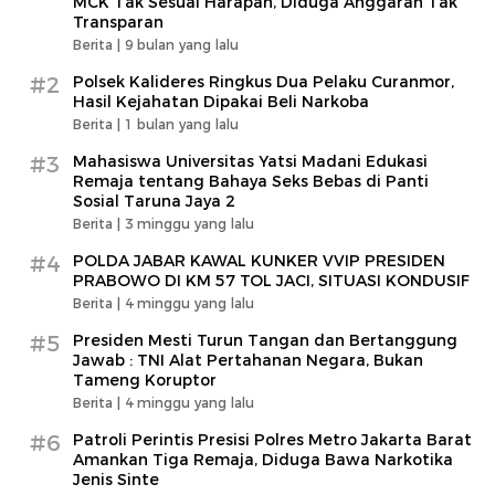
MCK Tak Sesuai Harapan, Diduga Anggaran Tak
Transparan
Berita |
9 bulan yang lalu
#2
Polsek Kalideres Ringkus Dua Pelaku Curanmor,
Hasil Kejahatan Dipakai Beli Narkoba
Berita |
1 bulan yang lalu
#3
Mahasiswa Universitas Yatsi Madani Edukasi
Remaja tentang Bahaya Seks Bebas di Panti
Sosial Taruna Jaya 2
Berita |
3 minggu yang lalu
#4
POLDA JABAR KAWAL KUNKER VVIP PRESIDEN
PRABOWO DI KM 57 TOL JACI, SITUASI KONDUSIF
Berita |
4 minggu yang lalu
#5
Presiden Mesti Turun Tangan dan Bertanggung
Jawab : TNI Alat Pertahanan Negara, Bukan
Tameng Koruptor
Berita |
4 minggu yang lalu
#6
Patroli Perintis Presisi Polres Metro Jakarta Barat
Amankan Tiga Remaja, Diduga Bawa Narkotika
Jenis Sinte