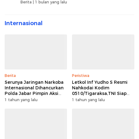
Berita |
1 bulan yang lalu
Internasional
Berita
Peristiwa
Serunya Jaringan Narkoba
Letkol Inf Yudho S Resmi
Internasional Dihancurkan
Nahkodai Kodim
Polda Jabar Pimpin Aksi
0510/Tigaraksa,TNI Siap
Heroik
Berkerja bersama rakyat
1 tahun yang lalu
1 tahun yang lalu