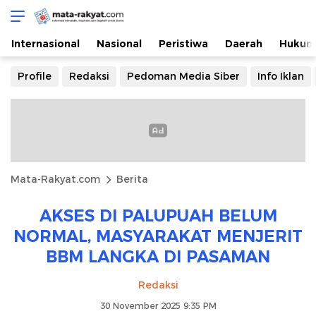
Mata-Rakyat.com
Informasi Mendidik, Inspiratif, Objektif dan Lugas
Internasional
Nasional
Peristiwa
Daerah
Hukum
Profile
Redaksi
Pedoman Media Siber
Info Iklan
Mata-Rakyat.com
Berita
AKSES DI PALUPUAH BELUM
NORMAL, MASYARAKAT MENJERIT
BBM LANGKA DI PASAMAN
Redaksi
30 November 2025 9:35 PM