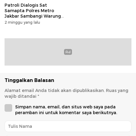
Patroli Dialogis Sat
Samapta Polres Metro
Jakbar Sambangi Warung
Warga, Pererat Kedekatan
2 minggu yang lalu
Polisi dan Masyarakat
Tinggalkan Balasan
Alamat email Anda tidak akan dipublikasikan.
Ruas yang
wajib ditandai
*
Simpan nama, email, dan situs web saya pada
peramban ini untuk komentar saya berikutnya.