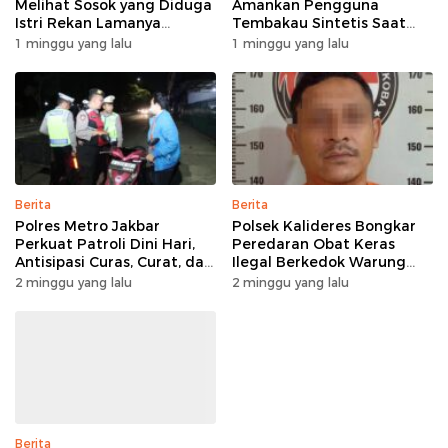
Melihat Sosok yang Diduga
Amankan Pengguna
Istri Rekan Lamanya
Tembakau Sintetis Saat
Bersama Pria Lain
Razia Kejahatan Jalanan
1 minggu yang lalu
1 minggu yang lalu
Berita
Berita
Polres Metro Jakbar
Polsek Kalideres Bongkar
Perkuat Patroli Dini Hari,
Peredaran Obat Keras
Antisipasi Curas, Curat, dan
Ilegal Berkedok Warung
Curanmor di Titik Rawan
dan Toko, Dua Pelaku
2 minggu yang lalu
2 minggu yang lalu
Ditangkap, Ribuan Butir
Obat Keras Disita
Berita