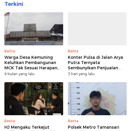
Terkini
Berita
Berita
Warga Desa Kemuning
Konter Pulsa di Jalan Arya
Keluhkan Pembangunan
Putra Ternyata
MCK Tak Sesuai Harapan,
Sembunyikan Penjualan
Diduga Anggaran Tak
Tramadol Secara Ilegal
9 bulan yang lalu
3 hari yang lalu
Transparan
Berita
Berita
HJ Mengaku Terkejut
Polsek Metro Tamansari