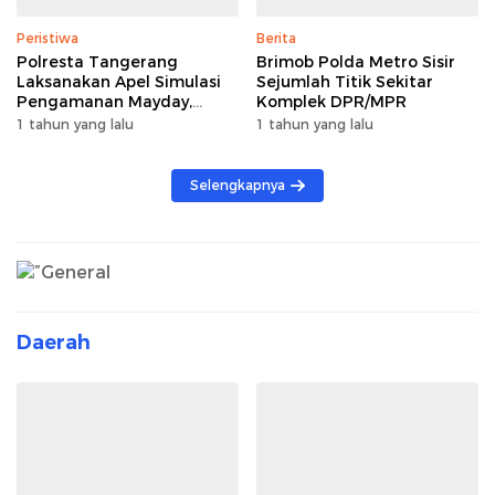
Peristiwa
Berita
Polresta Tangerang
Brimob Polda Metro Sisir
Laksanakan Apel Simulasi
Sejumlah Titik Sekitar
Pengamanan Mayday,
Komplek DPR/MPR
Hadapi Unjuk Rasa Hari
1 tahun yang lalu
1 tahun yang lalu
Buruh Internasional
Selengkapnya
Daerah