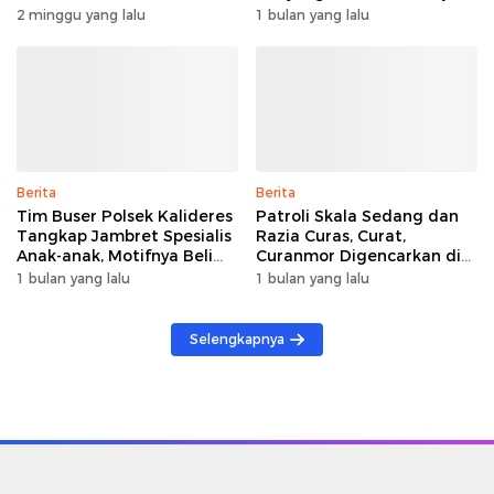
Seluruh Indonesia di
Apresiasi untuk Polri
2 minggu yang lalu
1 bulan yang lalu
Kawasan Kota Tua
Berita
Berita
Tim Buser Polsek Kalideres
Patroli Skala Sedang dan
Tangkap Jambret Spesialis
Razia Curas, Curat,
Anak-anak, Motifnya Beli
Curanmor Digencarkan di
Sabu
Jakarta Barat
1 bulan yang lalu
1 bulan yang lalu
Selengkapnya