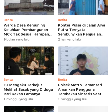
Berita
Berita
Warga Desa Kemuning
Konter Pulsa di Jalan Arya
Keluhkan Pembangunan
Putra Ternyata
MCK Tak Sesuai Harapan,
Sembunyikan Penjualan
Diduga Anggaran Tak
Tramadol Secara Ilegal
9 bulan yang lalu
2 hari yang lalu
Transparan
Berita
Berita
HJ Mengaku Terkejut
Polsek Metro Tamansari
Melihat Sosok yang Diduga
Amankan Pengguna
Istri Rekan Lamanya
Tembakau Sintetis Saat
Bersama Pria Lain
Razia Kejahatan Jalanan
1 minggu yang lalu
1 minggu yang lalu