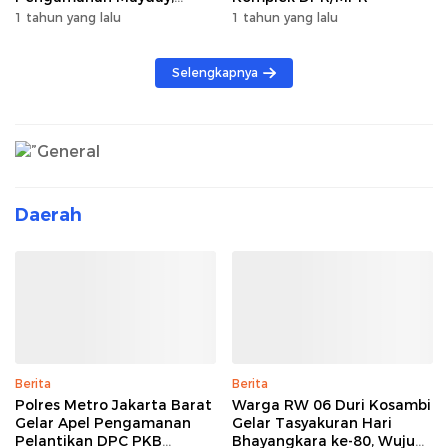
Hadapi Unjuk Rasa Hari
1 tahun yang lalu
1 tahun yang lalu
Buruh Internasional
Selengkapnya
Daerah
Berita
Berita
Polres Metro Jakarta Barat
Warga RW 06 Duri Kosambi
Gelar Apel Pengamanan
Gelar Tasyakuran Hari
Pelantikan DPC PKB
Bhayangkara ke-80, Wujud