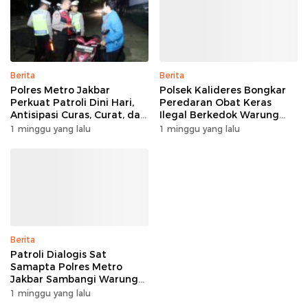
Berita
Berita
Polres Metro Jakbar
Polsek Kalideres Bongkar
Perkuat Patroli Dini Hari,
Peredaran Obat Keras
Antisipasi Curas, Curat, dan
Ilegal Berkedok Warung
Curanmor di Titik Rawan
dan Toko, Dua Pelaku
1 minggu yang lalu
1 minggu yang lalu
Ditangkap, Ribuan Butir
Obat Keras Disita
Berita
Patroli Dialogis Sat
Samapta Polres Metro
Jakbar Sambangi Warung
Warga, Pererat Kedekatan
1 minggu yang lalu
Polisi dan Masyarakat