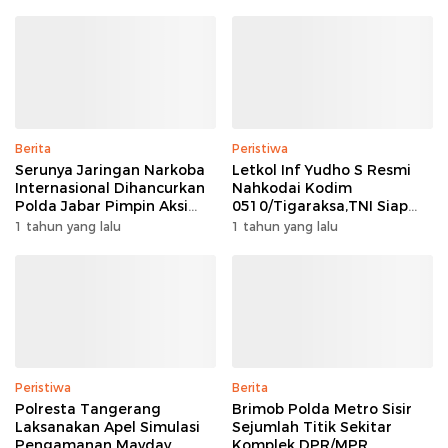
Berita
Peristiwa
Serunya Jaringan Narkoba
Letkol Inf Yudho S Resmi
Internasional Dihancurkan
Nahkodai Kodim
Polda Jabar Pimpin Aksi
0510/Tigaraksa,TNI Siap
Heroik
Berkerja bersama rakyat
1 tahun yang lalu
1 tahun yang lalu
Peristiwa
Berita
Polresta Tangerang
Brimob Polda Metro Sisir
Laksanakan Apel Simulasi
Sejumlah Titik Sekitar
Pengamanan Mayday,
Komplek DPR/MPR