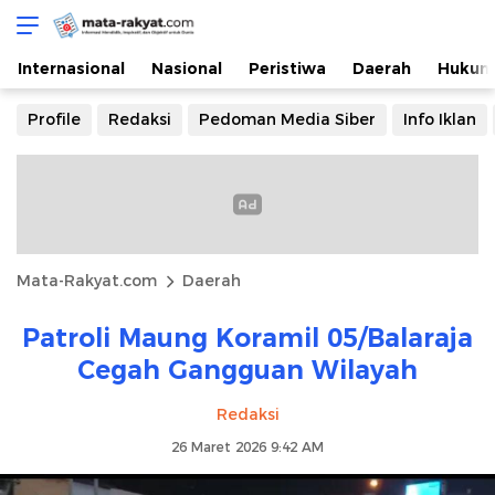
Mata-Rakyat.com
Informasi Mendidik, Inspiratif, Objektif dan Lugas
Internasional
Nasional
Peristiwa
Daerah
Hukum
Profile
Redaksi
Pedoman Media Siber
Info Iklan
Mata-Rakyat.com
Daerah
Patroli Maung Koramil 05/Balaraja
Cegah Gangguan Wilayah
Redaksi
26 Maret 2026 9:42 AM